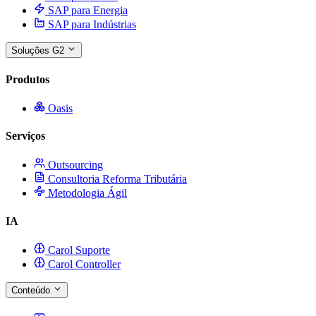
SAP para Energia
SAP para Indústrias
Soluções G2
Produtos
Oasis
Serviços
Outsourcing
Consultoria Reforma Tributária
Metodologia Ágil
IA
Carol Suporte
Carol Controller
Conteúdo