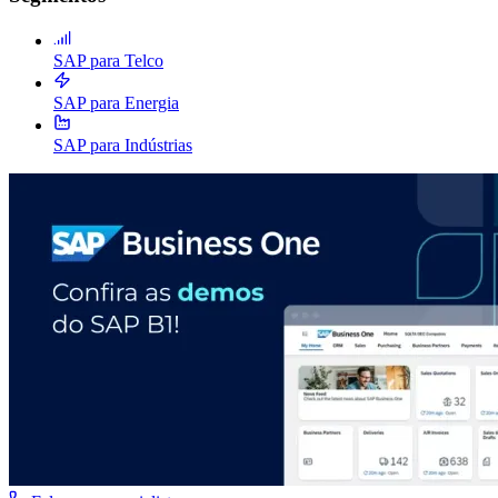
SAP para Telco
SAP para Energia
SAP para Indústrias