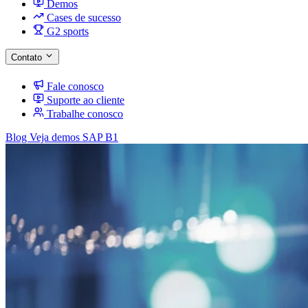
Demos
Cases de sucesso
G2 sports
Contato
Fale conosco
Suporte ao cliente
Trabalhe conosco
Blog
Veja demos SAP B1